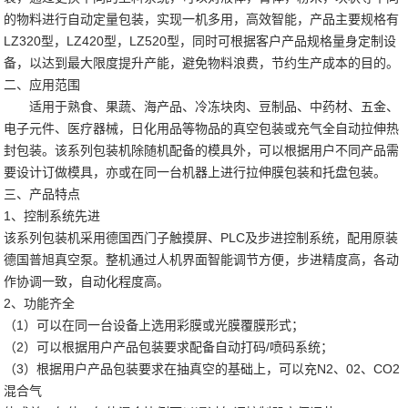
的物料进行自动定量包装，实现一机多用，高效智能，产品主要规格有
LZ320型，LZ420型，LZ520型，同时可根据客户产品规格量身定制设
备，以达到最大限度提升产能，避免物料浪费，节约生产成本的目的。
二、应用范围
适用于熟食、果蔬、海产品、冷冻块肉、豆制品、中药材、五金、
电子元件、医疗器械，日化用品等物品的真空包装或充气全自动拉伸热
封包装。该系列包装机除随机配备的模具外，可以根据用户不同产品需
要设计订做模具，亦或在同一台机器上进行拉伸膜包装和托盘包装。
三、产品特点
1、控制系统先进
该系列包装机采用德国西门子触摸屏、PLC及步进控制系统，配用原装
德国普旭真空泵。整机通过人机界面智能调节方便，步进精度高，各动
作协调一致，自动化程度高。
2、功能齐全
（1）可以在同一台设备上选用彩膜或光膜覆膜形式；
（2）可以根据用户产品包装要求配备自动打码/喷码系统；
（3）根据用户产品包装要求在抽真空的基础上，可以充N2、02、CO2
混合气